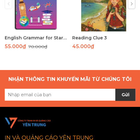
English Grammar for Starters 1
Reading Clue 3
55.000₫
45.000₫
70.000₫
NHẬN THÔNG TIN KHUYẾN MÃI TỪ CHÚNG TÔI
Gửi
IN VÀ QUẢNG CÁO YÊN TRUNG