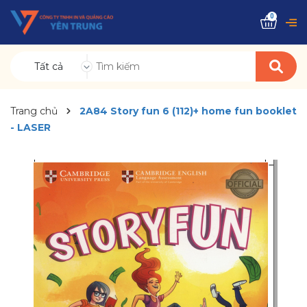
0
Tất cả
Trang chủ
2A84 Story fun 6 (112)+ home fun booklet
- LASER