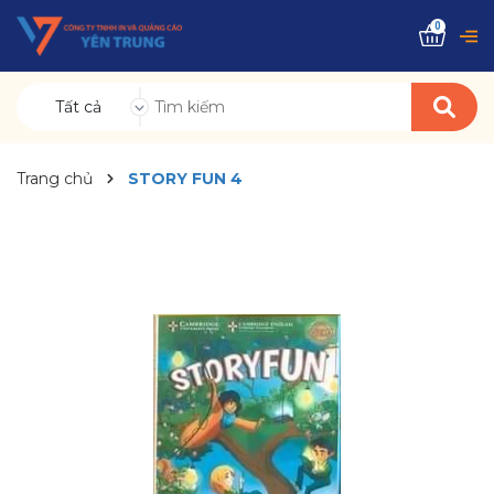
0
Tất cả
Trang chủ
STORY FUN 4