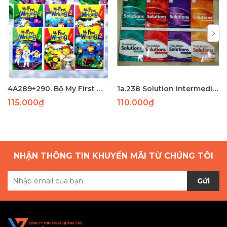
4A289+290. Bộ My First Writing 2 ( SB + WB) - LASER
1a.238 Solution intermediate 3rd SB (164) - LASER
115.000₫
110.000₫
NHẬN THÔNG TIN KHUYẾN MÃI TỪ CHÚNG TÔI
Gửi