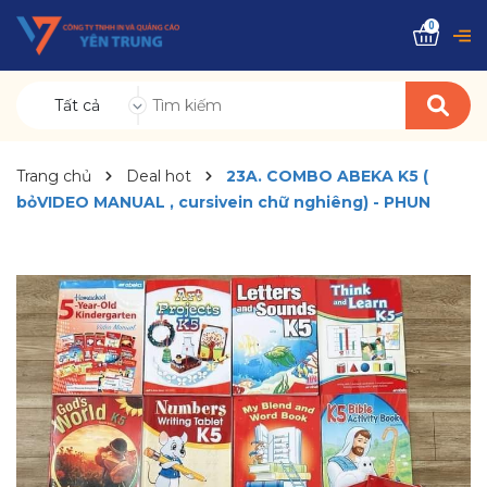
0
Tất cả
Trang chủ
Deal hot
23A. COMBO ABEKA K5 (
bỏVIDEO MANUAL , cursivein chữ nghiêng) - PHUN