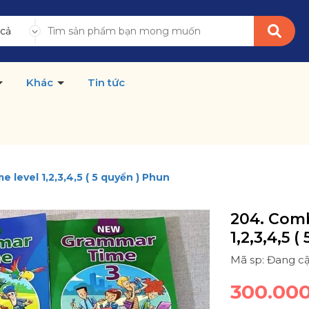
 cả
Khác
Tin tức
level 1,2,3,4,5 ( 5 quyển ) Phun
204. Com
1,2,3,4,5 
Mã sp: Đang c
300.00