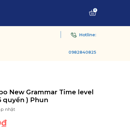
0
Hotline:
0982840825
bo New Grammar Time level
( 5 quyển ) Phun
ập nhật
0₫