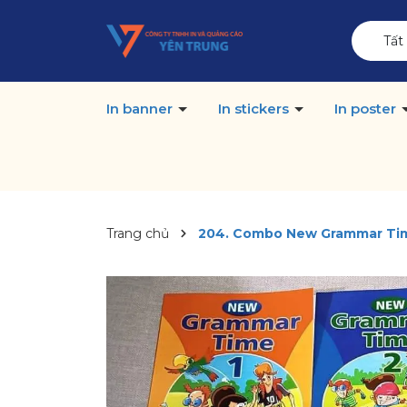
Tất
In banner
In stickers
In poster
Trang chủ
204. Combo New Grammar Time 