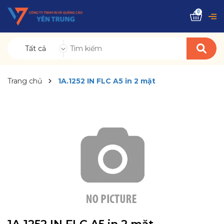
0
Tất cả
Trang chủ
1A.1252 IN FLC A5 in 2 mặt