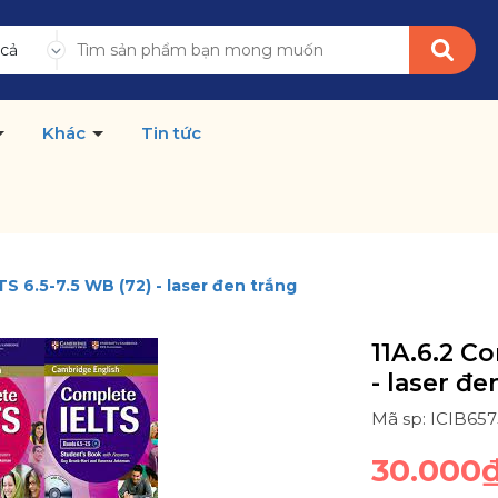
 cả
Khác
Tin tức
TS 6.5-7.5 WB (72) - laser đen trắng
11A.6.2 C
- laser đe
Mã sp: ICIB65
30.000