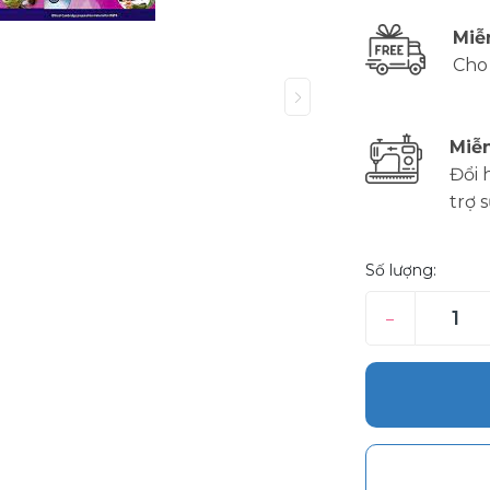
Miễ
Cho
Miễn
Đổi 
trợ 
Số lượng:
–