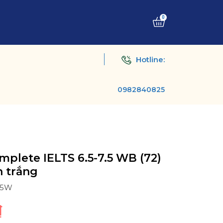
0
Hotline:
0982840825
omplete IELTS 6.5-7.5 WB (72)
n trắng
75W
₫