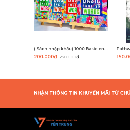
( Sách nhập khẩu) 1000 Basic english words- 4 quyển
200.000₫
150.
250.000₫
NHẬN THÔNG TIN KHUYẾN MÃI TỪ CH