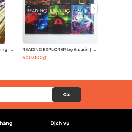
Pathways 1 Listening, Speaking, and Critical Thinking
READING EXPLORER bộ 6 cuốn ( Sách nhập khẩu)
500.000₫
140.000₫
Gửi
 hàng
Dịch vụ