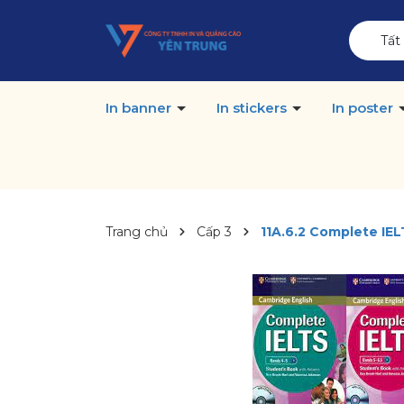
Tất
In banner
In stickers
In poster
Trang chủ
Cấp 3
11A.6.2 Complete IEL